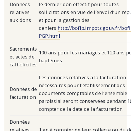
Données
le dernier don effectif pour toutes
relatives
sollicitations en vue de l’envoi d’un reçu
aux dons
et pour la gestion des
deniers
http://bofip.impots.gouv.fr/bof
PGP.html
Sacrements
100 ans pour les mariages et 120 ans p
et actes de
baptêmes
catholicités
Les données relatives à la facturation
nécessaires pour l’établissement des
Données de
documents comptables de l’ensemble
facturation
paroissial seront conservées pendant 1
compter de la date de la facturation.
Données
relatives
1 an à compter de leur collecte ou du d