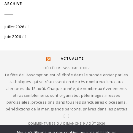
ARCHIVE
juillet 2026
/ 1
juin 2026
/ 1
ACTUALITÉ
OÙ FÊTER L’ASSOMPTION ?
La fête de l’Assomption est célébrée dans le monde entier par les
catholiques qui se réunissent en de très nombreux lieux aux
alentours du 15 août. Chaque année, de nombreux événements
et rassemblements sont organisés : pèlerinages, messes
paroissiales, processions dans tous les sanctuaires diocésains,
bénédictions de la mer, grands pardons, prières dans les petites
[…]
COMMENTAIRES DU DIMANCHE 9 AOÛT 2026
9 août 2026, 19e dimanche du Temps ordinaire, commentaires des
Nous n'utilisons que des cookies pour les utilisateurs