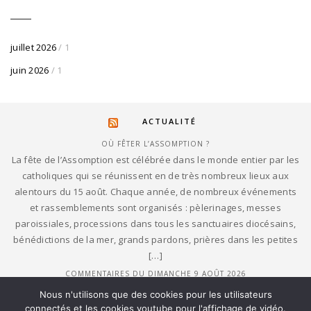
juillet 2026
/ 1
juin 2026
/ 1
ACTUALITÉ
OÙ FÊTER L’ASSOMPTION ?
La fête de l’Assomption est célébrée dans le monde entier par les
catholiques qui se réunissent en de très nombreux lieux aux
alentours du 15 août. Chaque année, de nombreux événements
et rassemblements sont organisés : pèlerinages, messes
paroissiales, processions dans tous les sanctuaires diocésains,
bénédictions de la mer, grands pardons, prières dans les petites
[…]
COMMENTAIRES DU DIMANCHE 9 AOÛT 2026
9 août 2026, 19e dimanche du Temps ordinaire, commentaires des
Nous n'utilisons que des cookies pour les utilisateurs
lectures bibliques, Marie-Noëlle Thabut, L'intelligence des
connectés et les cookies youtube pour l'affichage de vidéo.