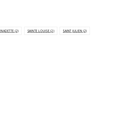
RNADETTE
(2)
SAINTE LOUISE
(2)
SAINT JULIEN
(2)