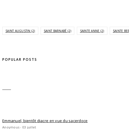
SAINT AUGUSTIN
(2)
SAINT BARNABÉ
(2)
SAINTE ANNE
(2)
SAINTE BE
POPULAR POSTS
Emmanuel, bientôt diacre en vue du sacerdoce
Anoymous - 03 juillet