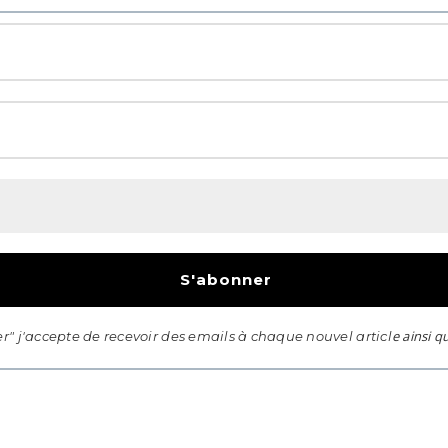
e ainsi q
r" j'accepte de recevoir des emails à chaque nouvel articl