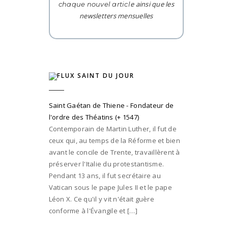
e ainsi que les
chaque nouvel articl
newsletters mensuelles
SAINT DU JOUR
Saint Gaétan de Thiene - Fondateur de
l'ordre des Théatins (+ 1547)
Contemporain de Martin Luther, il fut de
ceux qui, au temps de la Réforme et bien
avant le concile de Trente, travaillèrent à
préserver l'Italie du protestantisme.
Pendant 13 ans, il fut secrétaire au
Vatican sous le pape Jules II et le pape
Léon X. Ce qu'il y vit n'était guère
conforme à l'Évangile et […]