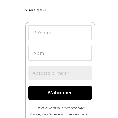
S’ABONNER
En cliquant sur "S'abonner"
j'accepte de recevoir des emails à