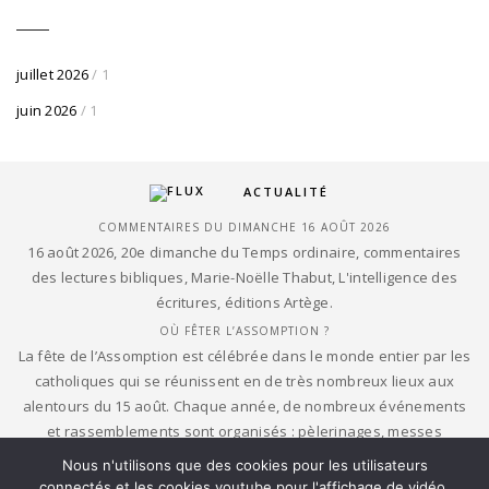
juillet 2026
/ 1
juin 2026
/ 1
ACTUALITÉ
COMMENTAIRES DU DIMANCHE 16 AOÛT 2026
16 août 2026, 20e dimanche du Temps ordinaire, commentaires
des lectures bibliques, Marie-Noëlle Thabut, L'intelligence des
écritures, éditions Artège.
OÙ FÊTER L’ASSOMPTION ?
La fête de l’Assomption est célébrée dans le monde entier par les
catholiques qui se réunissent en de très nombreux lieux aux
alentours du 15 août. Chaque année, de nombreux événements
et rassemblements sont organisés : pèlerinages, messes
paroissiales, processions dans tous les sanctuaires diocésains,
Nous n'utilisons que des cookies pour les utilisateurs
bénédictions de la mer, grands pardons, prières dans les petites
connectés et les cookies youtube pour l'affichage de vidéo.